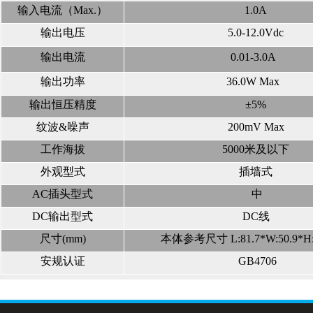
输入电流（Max.）
1.0A
输出电压
5.0-12.0Vdc
输出电流
0.01-3.0A
输出功率
36.0W Max
输出恒压精度
±5%
纹波&噪声
200mV Max
工作海拔
5000米及以下
外观型式
插墙式
AC插头型式
中
DC输出型式
DC线
尺寸(mm)
本体参考尺寸 L:81.7*W:50.9*H:
安规认证
GB4706