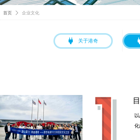
首页
ꄲ
企业文化
关于港奇
以
化