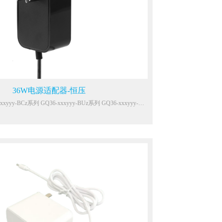
N62368
盒、网关、显示器、计算机、音箱等IT/AV类设备
36W电源适配器-恒压
xxyyy-BUz系列 GQ36-xxxyyy-
共模4KV
气15KV
，SCP
L62368-1,GB4943