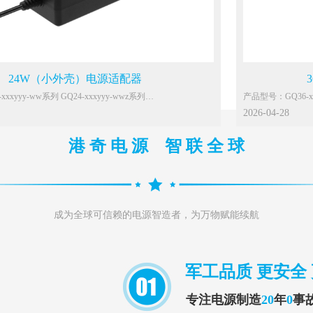
顶盒、网关、显示器、计算机、音箱等IT/AV类设备
应用：路由器、机顶
24W（小外壳）电源适配器
产品型号：GQ24-xxxyyy-ww系列 GQ24-xxxyyy-wwz系列
产品型号：GQ36-xx
主要功能参数：
2026-04-28
c
输入：100-240Vac or
，共模4KV
港 奇 电 源 智 联 全 球
雷击：差模4KV，
空气15KV
静电：接触8KV，空
能效：VI
待机：0.1W Max.
环温：0℃~40℃
P
保护：OCP，OVP
成为全球可信赖的电源智造者，为万物赋能续航
防水：IP20
N62368,SAA62368,J62368,GB4943
认证：GB4943
顶盒、网关、显示器、计算机、音箱等IT/AV类设备
应用：路由器、机顶
军工品质 更安全
专注电源制造
20
年
0
事