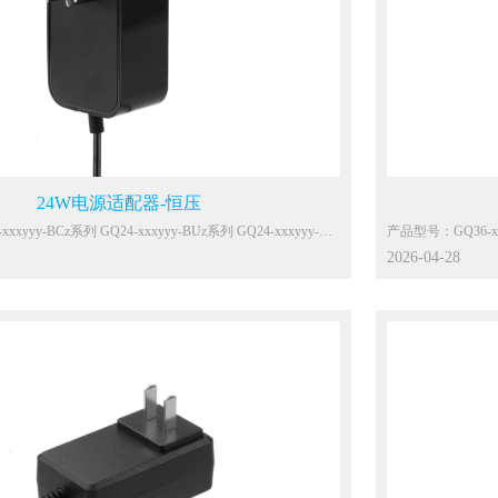
防水：IP20
EN62368,J62368
认证：UL62368-1,E
顶盒、网关、显示器、计算机、音箱等IT/AV类设备
应用：路由器、机顶
24W电源适配器-恒压
4-xxxyyy-BUz系列 GQ24-xxxyyy-
产品型号：GQ36-xxxyyy-BCz系列 GQ36-x
BGz系列
2026-04-28
主要功能参数：
c
输入：100-240Vac
，共模4KV
雷击：差模4KV，
空气15KV
静电：接触8KV，空
能效：VI
待机：0.1W Max.
环温：0℃~40℃
P，SCP
保护：OCP，OVP
防水：IP20
UL62368-1,GB4943
认证：EN62368-1,U