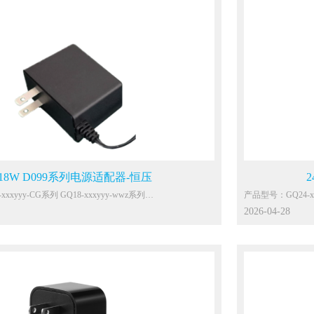
18W D099系列电源适配器-恒压
产品型号：GQ18-xxxyyy-CG系列 GQ18-xxxyyy-wwz系列
主要功能参数：
2026-04-28
or 200-240Vac
输入：100-240Vac or
，共模4KV
雷击：差模4KV，
空气15KV
静电：接触8KV，空
能效：VI
待机：0.1W Max.
环温：0℃~40℃
P
保护：OCP，OVP