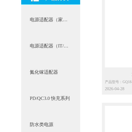
电源适配器（家电类）
电源适配器（IT/AV类）
氮化镓适配器
主要功能参数：
2026-04-28
输入：100-240Vac 
PD/QC3.0 快充系列
雷击：差模4KV
静电：接触8KV，
能效：VI
待机：0.1W Max.
环温：0℃~40℃
防水类电源
保护：OCP，OV