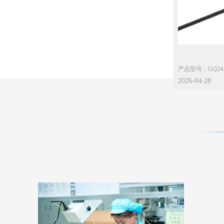
应用：路由器、机
主要功能参数：
2026-04-28
输入：100-240Va
雷击：差模4KV
静电：接触8KV，
能效：VI
待机：0.1W Max.
环温：0℃~40℃
保护：OCP，OV
防水：IP20
认证：UL62368-1,E
应用：路由器、机