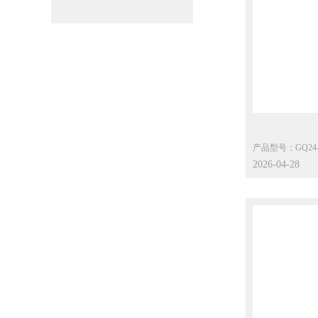
防水：IP20
认证：UL62368-1,
应用：路由器、机
产品型号：GQ24-xxxyyy-BCz系列 GQ2
BGz系列
2026-04-28
主要功能参数：
输入：100-240Va
雷击：差模4KV
静电：接触8KV，
能效：VI
待机：0.1W Max.
环温：0℃~40℃
保护：OCP，OV
防水：IP20
认证：EN62368-1,