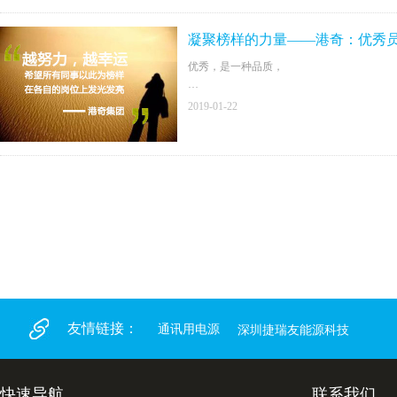
凝聚榜样的力量——港奇：优秀
优秀，是一种品质，
优秀，是一种习惯，
2019-01-22
优秀的人永远在路上。
友情链接：
通讯用电源
深圳捷瑞友能源科技
快速导航
联系我们