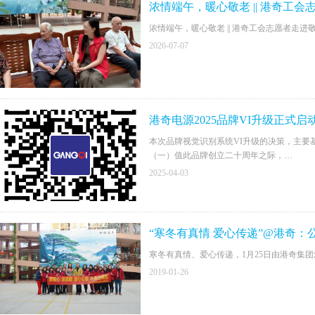
浓情端午，暖心敬老 || 港奇工
浓情端午，暖心敬老 || 港奇工会志愿者走进
2026-07-07
港奇电源2025品牌VI升级正式启动
本次品牌视觉识别系统VI升级的决策，主要
（一）值此品牌创立二十周年之际，
（二）我们即将整体迁址新园区，标志着企
2025-04-03
（三）同步推进的全球化市场布局，要求品
“寒冬有真情 爱心传递”@
寒冬有真情、爱心传递，1月25日由港奇集
2019-01-26